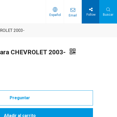
Follow
Buscar
Español
Email
distribución
Correas serpentinas / Correas PK
EVROLET 2003-
a para CHEVROLET 2003-
Preguntar
Añadir al carrito