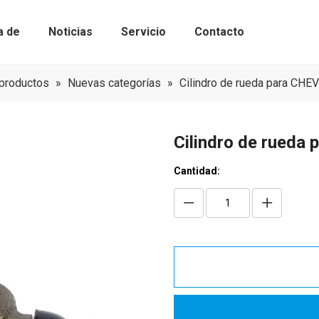
a de
Noticias
Servicio
Contacto
Kits de bomba de agua con correa de 
Componentes de sincronización
productos
»
Nuevas categorías
»
Cilindro de rueda para CH
Cilindro de rued
Cantidad: