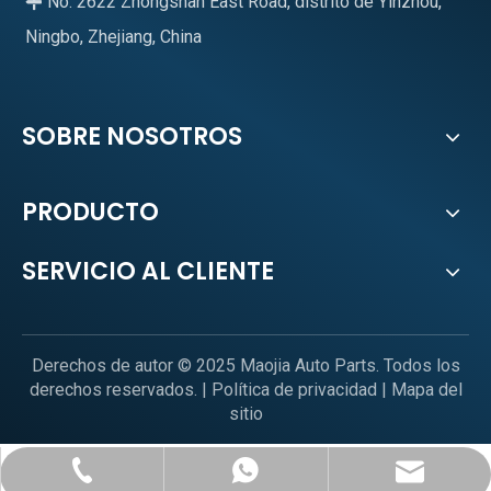
No. 2622 Zhongshan East Road, distrito de Yinzhou,

Ningbo, Zhejiang, China
SOBRE NOSOTROS
PRODUCTO
SERVICIO AL CLIENTE
Derechos de autor © 2025 Maojia Auto Parts. Todos los
derechos reservados. |
Política de privacidad
|
Mapa del
sitio
sales@mjautoparts.com
+86-574-89021768
+1-626-487-5715