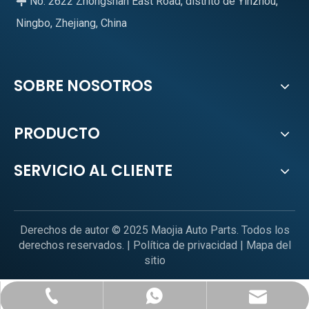
No. 2622 Zhongshan East Road, distrito de Yinzhou,

Ningbo, Zhejiang, China
SOBRE NOSOTROS
PRODUCTO
SERVICIO AL CLIENTE
Derechos de autor © 2025 Maojia Auto Parts. Todos los
derechos reservados. |
Política de privacidad
|
Mapa del
sitio
sales@mjautoparts.com
+86-574-89021768
+1-626-487-5715