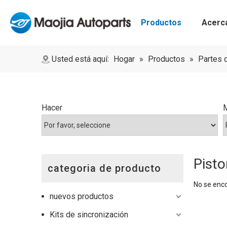
Productos
Acerc
Descripción general de la empresa
Sensores de control de presión de neumáticos
Sensores de velocidad de rueda ABS
Usted está aquí:
Hogar
»
Productos
»
Partes 
Hacer
Pisto
categoria de producto
No se enc
nuevos productos
Kits de sincronización