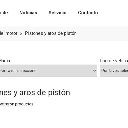
a de
Noticias
Servicio
Contacto
Kits de bomba de agua con correa de 
Componentes de sincronización
del motor
»
Pistones y aros de pistón
Marca
tipo de vehicu
nes y aros de pistón
ontraron productos