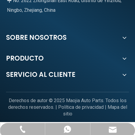
No. 2622 Zhongshan East Road, distrito de Yinzhou,

Ningbo, Zhejiang, China
SOBRE NOSOTROS
PRODUCTO
SERVICIO AL CLIENTE
Derechos de autor © 2025 Maojia Auto Parts. Todos los
derechos reservados. |
Política de privacidad
|
Mapa del
sitio
sales@mjautoparts.com
+86-574-89021768
+1-626-487-5715