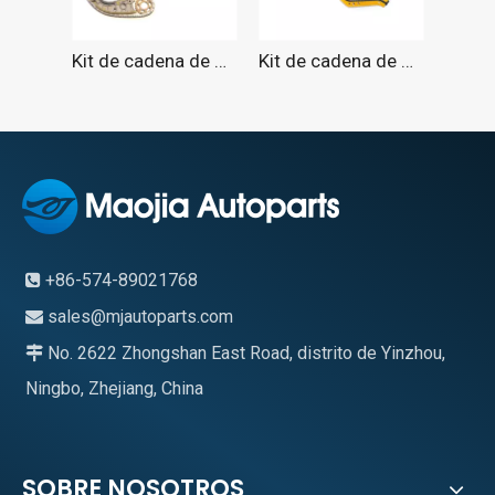
Kit de cadena de distribución para AUDI 2004-2017
Kit de cadena de distribución para VW 1.4TSI 1.6FSI 2005-2014
+86-574-89021768

sales@mjautoparts.com

No. 2622 Zhongshan East Road, distrito de Yinzhou,

Ningbo, Zhejiang, China
SOBRE NOSOTROS