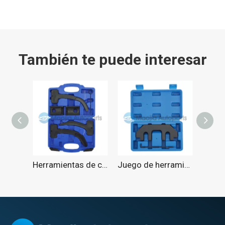
También te puede interesar
Herramientas de cadena de distribución Phaser de árbol de levas compatibles con VW Dodge Jeep Wrangler Grand Cherokee 3.6L 10200A 10202A 10369A
Juego de herramientas de sincronización Ford Mustang Taurus Fusion (3.5L,3.7L,4.0L 2007~)