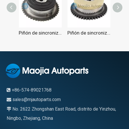
Piñón de sincronización de válvula variable del motor para Chevrolet 2.4L 2007-2017
Piñón de sincronización de válvula variable de admisión (VVT) para Chevrolet 2.5L 2013-2017
+86-574-89021768

sales@mjautoparts.com

No. 2622 Zhongshan East Road, distrito de Yinzhou,

Ningbo, Zhejiang, China