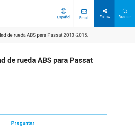
Follow
Buscar
Español
Email
distribución
Correas serpentinas / Correas PK
dad de rueda ABS para Passat 2013-2015.
ad de rueda ABS para Passat
Preguntar