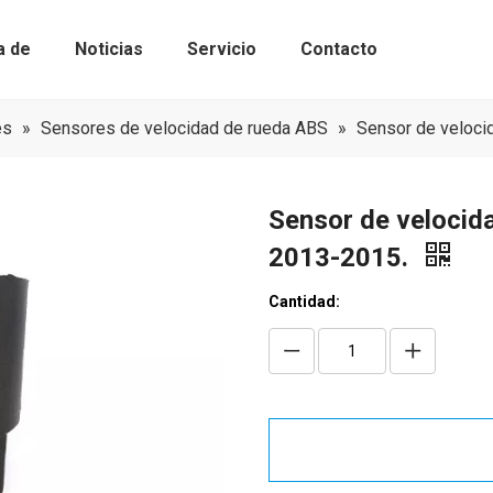
a de
Noticias
Servicio
Contacto
Kits de bomba de agua con correa de 
Componentes de sincronización
es
»
Sensores de velocidad de rueda ABS
»
Sensor de veloci
Sensor de velocid
2013-2015.
Cantidad: