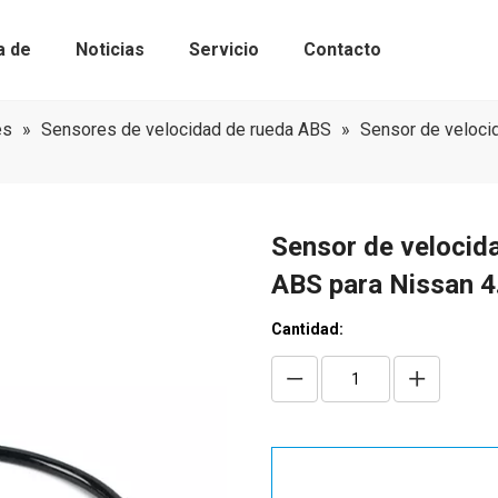
a de
Noticias
Servicio
Contacto
Kits de bomba de agua con correa de 
Componentes de sincronización
es
»
Sensores de velocidad de rueda ABS
»
Sensor de velocid
Sensor de velocida
ABS para Nissan 
Cantidad: