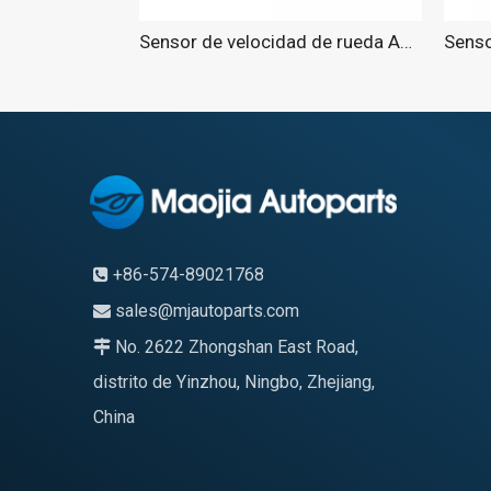
Sensor de velocidad de rueda ABS para Passat 13-15
+86-574-89021768

sales@mjautoparts.com

No. 2622 Zhongshan East Road,

distrito de Yinzhou, Ningbo, Zhejiang,
China