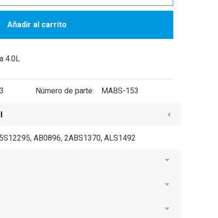
Añadir al carrito
a 4.0L
3
Número de parte:
MABS-153
l
 5S12295, AB0896, 2ABS1370, ALS1492