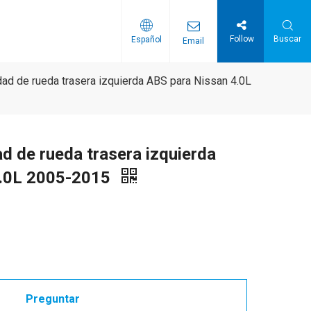
Follow
Buscar
Español
Email
distribución
Correas serpentinas / Correas PK
ad de rueda trasera izquierda ABS para Nissan 4.0L
d de rueda trasera izquierda
4.0L 2005-2015
Preguntar