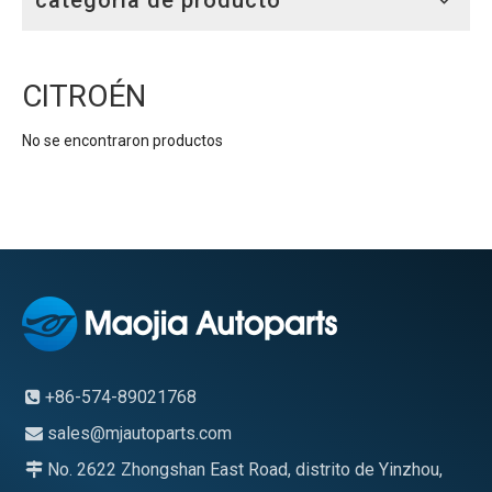
categoria de producto
CITROÉN
No se encontraron productos
+86-574-89021768

sales@mjautoparts.com

No. 2622 Zhongshan East Road, distrito de Yinzhou,
