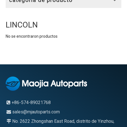
categoria de producto
LINCOLN
No se encontraron productos
+86-574-89021768

sales@mjautoparts.com

No. 2622 Zhongshan East Road, distrito de Yinzhou,
