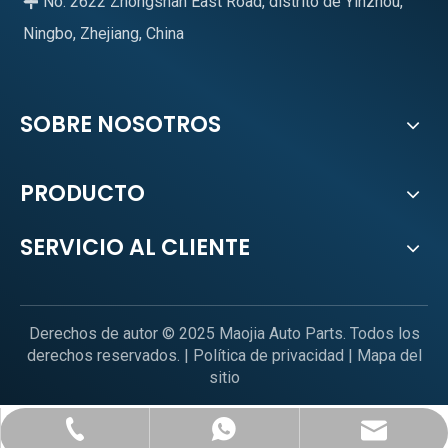
No. 2622 Zhongshan East Road, distrito de Yinzhou,

Ningbo, Zhejiang, China
SOBRE NOSOTROS
PRODUCTO
SERVICIO AL CLIENTE
Derechos de autor © 2025 Maojia Auto Parts. Todos los
derechos reservados. |
Política de privacidad
|
Mapa del
sitio
sales@mjautoparts.com
+86-574-89021768
+1-626-487-5715